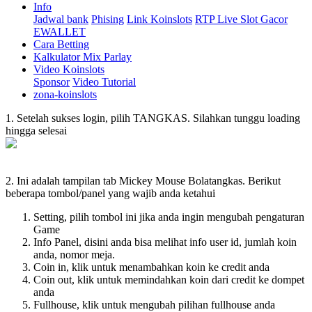
Info
Jadwal bank
Phising
Link Koinslots
RTP Live Slot Gacor
EWALLET
Cara Betting
Kalkulator Mix Parlay
Video Koinslots
Sponsor
Video Tutorial
zona-koinslots
1. Setelah sukses login, pilih TANGKAS. Silahkan tunggu loading
hingga selesai
2. Ini adalah tampilan tab Mickey Mouse Bolatangkas. Berikut
beberapa tombol/panel yang wajib anda ketahui
Setting, pilih tombol ini jika anda ingin mengubah pengaturan
Game
Info Panel, disini anda bisa melihat info user id, jumlah koin
anda, nomor meja.
Coin in, klik untuk menambahkan koin ke credit anda
Coin out, klik untuk memindahkan koin dari credit ke dompet
anda
Fullhouse, klik untuk mengubah pilihan fullhouse anda