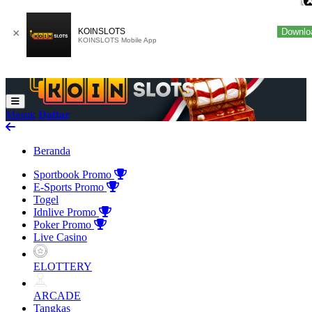
×
KOINSLOTS
Downlo
KOINSLOTS Mobile App
Masuk
Daftar
Beranda
Sportbook
Promo
E-Sports
Promo
Togel
Idnlive
Promo
Poker
Promo
Live Casino
ELOTTERY
ARCADE
Tangkas