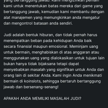
yang bertanggung jawab. Kami mengizinkan pemain
kami untuk menentukan batas mereka dari game yang
bertanggung jawab, kemudian kami membantu dengan
alat manajemen yang memungkinkan anda mengatur
dan mengontrol batasan anda sendiri.
Judi adalah bentuk hiburan, dan tidak pernah harus
menempatkan beban pada kehidupan Anda baik
secara finansial maupun emosional. Meminjam uang
untuk bermain, menghabiskan di atas anggaran atau
menggunakan uang yang dialokasikan untuk tujuan lain
bukan hanya tidak bijaksana tetapi dapat
menyebabkan masalah yang signifikan untuk Anda dan
orang lain di sekitar Anda. Kami ingin Anda menikmati
bermain di koinslots, sehingga bertaruh bertanggung
jawab dan bersenang-senang!
APAKAH ANDA MEMILIKI MASALAH JUDI?