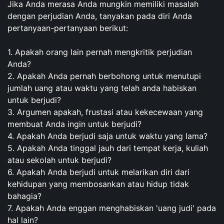
Jika Anda merasa Anda mungkin memiliki masalah
dengan perjudian Anda, tanyakan pada diri Anda
pertanyaan-pertanyaan berikut:
1. Apakah orang lain pernah mengkritik perjudian
Anda?
2. Apakah Anda pernah berbohong untuk menutupi
jumlah uang atau waktu yang telah anda habiskan
untuk berjudi?
3. Argumen apakah, frustasi atau kekecewaan yang
membuat Anda ingin untuk berjudi?
4. Apakah Anda berjudi saja untuk waktu yang lama?
5. Apakah Anda tinggal jauh dari tempat kerja, kuliah
atau sekolah untuk berjudi?
6. Apakah Anda berjudi untuk melarikan diri dari
kehidupan yang membosankan atau hidup tidak
bahagia?
7. Apakah Anda enggan menghabiskan 'uang judi' pada
hal lain?