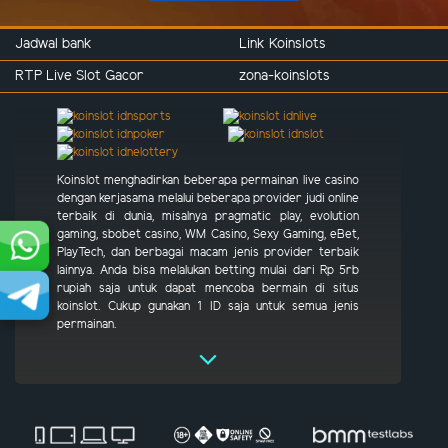
Jadwal bank
Link Koinslots
RTP Live Slot Gacor
zona-koinslots
Koinslot menghadirkan beberapa permainan live casino
dengan kerjasama melalui beberapa provider judi online
terbaik di dunia, misalnya pragmatic play, evolution
gaming, sbobet casino, WM Casino, Sexy Gaming, eBet,
PlayTech, dan berbagai macam jenis provider terbaik
lainnya. Anda bisa melalukan betting mulai dari Rp 5rb
rupiah saja untuk dapat mencoba bermain di situs
koinslot. Cukup gunakan 1 ID saja untuk semua jenis
permainan.